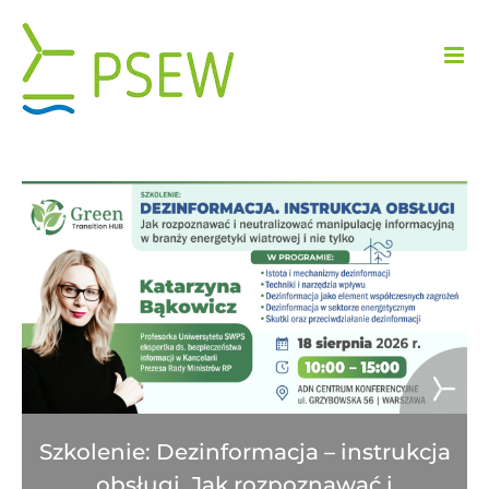
Przejdź
do
zawartości
Szkolenie: Dezinformacja – instrukcja
obsługi. Jak rozpoznawać i