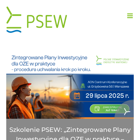
Przejdź
do
zawartości
Szkolenie PSEW: „Zintegrowane Plany
Inwestycyjne dla OZE w praktyce –