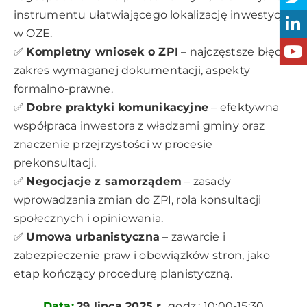
instrumentu ułatwiającego lokalizację inwestycji
w OZE.
✅
Kompletny wniosek o ZPI
– najczęstsze błędy,
zakres wymaganej dokumentacji, aspekty
formalno-prawne.
✅
Dobre praktyki komunikacyjne
– efektywna
współpraca inwestora z władzami gminy oraz
znaczenie przejrzystości w procesie
prekonsultacji.
✅
Negocjacje z samorządem
– zasady
wprowadzania zmian do ZPI, rola konsultacji
społecznych i opiniowania.
✅
Umowa urbanistyczna
– zawarcie i
zabezpieczenie praw i obowiązków stron, jako
etap kończący procedurę planistyczną.
Data:
29 lipca 2025 r.
godz.: 10:00-15:30