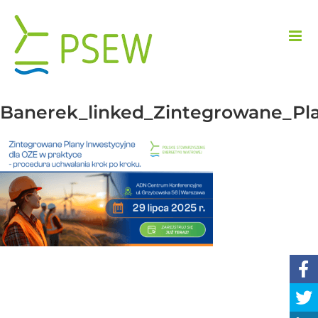
Przejdź
do
zawartości
Banerek_linked_Zintegrowane_Pl