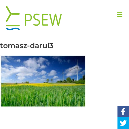
Przejdź
do
zawartości
tomasz-darul3