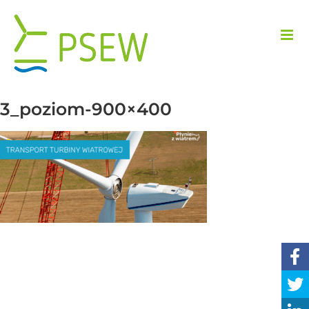
Przejdź
do
zawartości
3_poziom-900×400