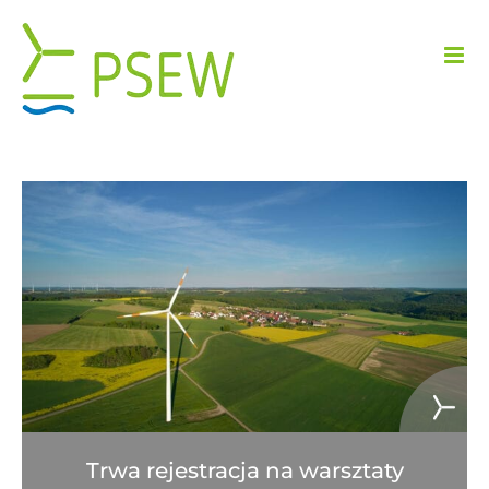
Przejdź
do
zawartości
Trwa rejestracja na warsztaty