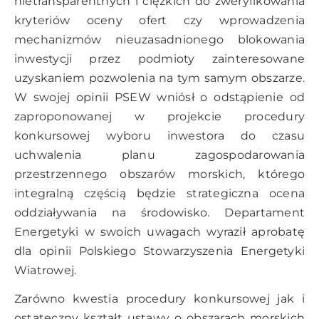
nietransparentnych i ciężkich do zweryfikowania
kryteriów oceny ofert czy wprowadzenia
mechanizmów nieuzasadnionego blokowania
inwestycji przez podmioty zainteresowane
uzyskaniem pozwolenia na tym samym obszarze.
W swojej opinii PSEW wniósł o odstąpienie od
zaproponowanej w projekcie procedury
konkursowej wyboru inwestora do czasu
uchwalenia planu zagospodarowania
przestrzennego obszarów morskich, którego
integralną częścią będzie strategiczna ocena
oddziaływania na środowisko. Departament
Energetyki w swoich uwagach wyraził aprobatę
dla opinii Polskiego Stowarzyszenia Energetyki
Wiatrowej.
Zarówno kwestia procedury konkursowej jak i
ostateczny kształt ustawy o obszarach morskich