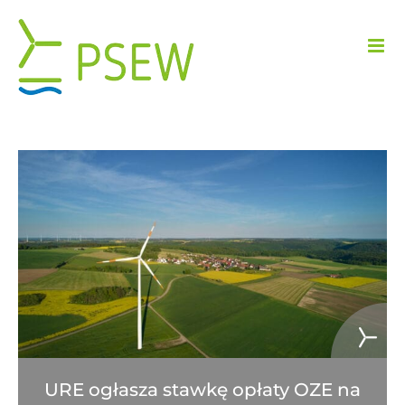
Przejdź
do
zawartości
URE ogłasza stawkę opłaty OZE na