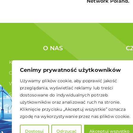
Network Poland.
O NAS
C
Kim jesteśmy ?
Korzyści c
Cenimy prywatność użytkowników
Co robimy ?
Członkowi
Używamy plików cookie, aby poprawić jakość
Władze
przeglądania, wyświetlać reklamy lub treści
Statut
dostosowane do indywidualnych potrzeb
użytkowników oraz analizować ruch na stronie.
RODO
Kliknięcie przycisku „Akceptuj wszystkie” oznacza
zgodę na wykorzystywanie przez nas plików cookie.
Dostosuj
Odrzucać
Akceptuj wszystko