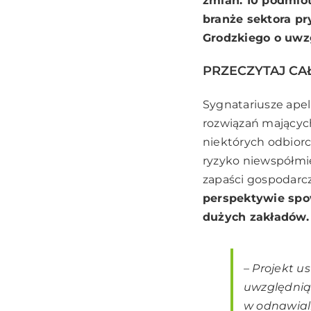
zmian. 10 podmiot
branże sektora p
Grodzkiego o uwz
PRZECZYTAJ CA
Sygnatariusze apel
rozwiązań mających
niektórych odbiorc
ryzyko niewspółmie
zapaści gospodarcz
perspektywie spo
dużych zakładów.
– Projekt 
uwzględnią
w odnawial