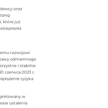
edawcy oraz
staną
, które już
wiceprezes
szemu rozwojowi
ustawy odmiennego
rzystne i stabilne
0 czerwca 2023 r.
większenie ryzyka
ojektowany w
esie ustalenia