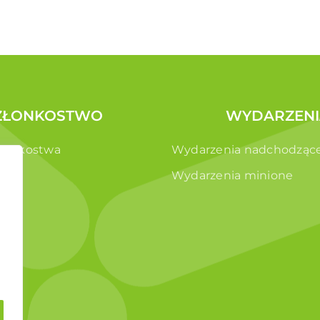
ZŁONKOSTWO
WYDARZENI
złonkostwa
Wydarzenia nadchodząc
e
Wydarzenia minione