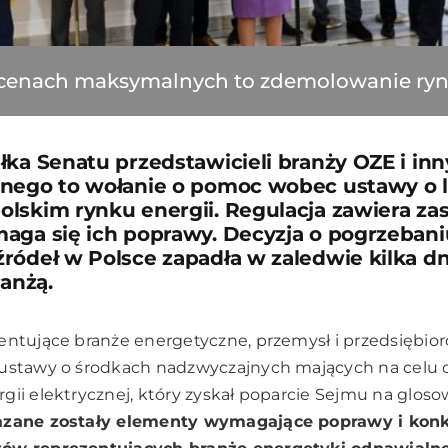
cenach maksymalnych to zdemolowanie ryn
łka Senatu przedstawicieli branży OZE i in
tnego to wołanie o pomoc wobec ustawy o l
lskim rynku energii. Regulacja zawiera zas
aga się ich poprawy. Decyzja o pogrzebani
ródeł w Polsce zapadła w zaledwie kilka dn
ranżą.
entujące branże energetyczne, przemysł i przedsiębio
 ustawy o środkach nadzwyczajnych mających na celu 
gii elektrycznej, który zyskał poparcie Sejmu na glos
zane zostały elementy wymagające poprawy i konk