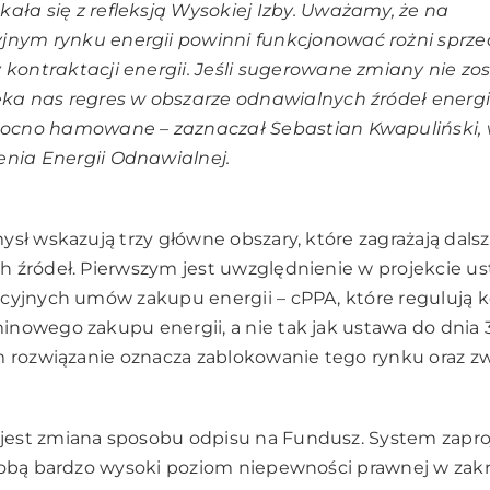
ała się z refleksją Wysokiej Izby. Uważamy, że na
jnym rynku energii powinni funkcjonować rożni sprz
 kontraktacji energii. Jeśli sugerowane zmiany nie zo
eka nas regres w obszarze odnawialnych źródeł energii
 mocno hamowane – zaznaczał Sebastian Kwapuliński, 
nia Energii Odnawialnej.
ysł wskazują trzy główne obszary, które zagrażają dal
h źródeł. Pierwszym jest uwzględnienie w projekcie 
cyjnych umów zakupu energii – cPPA, które regulują ko
nowego zakupu energii, a nie tak jak ustawa do dnia 3
m rozwiązanie oznacza zablokowanie tego rynku oraz z
est zmiana sposobu odpisu na Fundusz. System zapr
sobą bardzo wysoki poziom niepewności prawnej w zakr