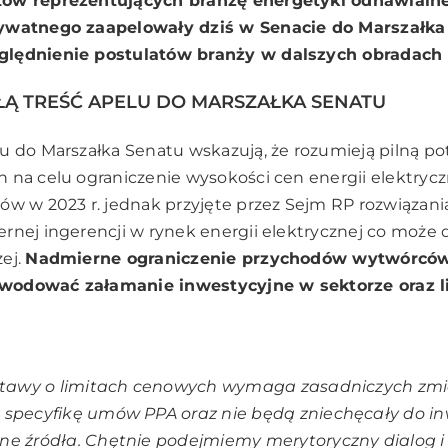
ów reprezentujących branżę energetyki odnawialne
rywatnego zaapelowały dziś w Senacie do Marszałka
ględnienie postulatów branży w dalszych obradach
ŁĄ TREŚĆ APELU DO MARSZAŁKA SENATU
u do Marszałka Senatu wskazują, że rozumieją pilną po
 na celu ograniczenie wysokości cen energii elektrycz
ów w 2023 r. jednak przyjęte przez Sejm RP rozwiązani
rnej ingerencji w rynek energii elektrycznej co może
ej.
Nadmierne ograniczenie przychodów wytwórców
wodować załamanie inwestycyjne w sektorze oraz 
ustawy o limitach cenowych wymaga zasadniczych zmi
 specyfikę umów PPA oraz nie będą zniechęcały do i
ne źródła. Chętnie podejmiemy merytoryczny dialog 