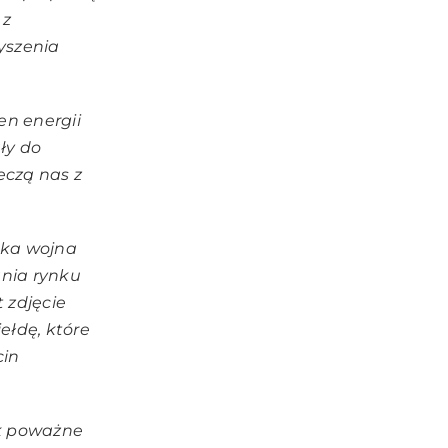
 z
yszenia
en energii
ły do
eczą nas z
ńska wojna
ania rynku
 zdjęcie
ełdę, które
cin
ak poważne