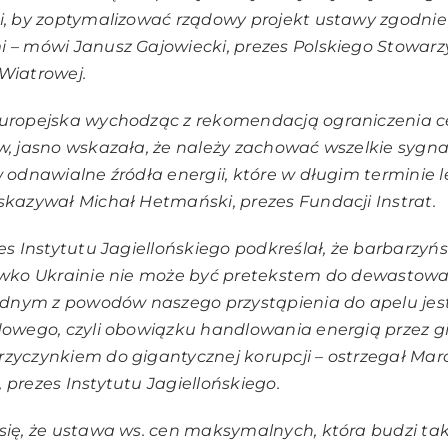
i, by zoptymalizować rządowy projekt ustawy zgodnie
 – mówi Janusz Gajowiecki, prezes Polskiego Stowarz
Wiatrowej.
Europejska wychodząc z rekomendacją ograniczenia c
w, jasno wskazała, że należy zachować wszelkie sygna
w odnawialne źródła energii, które w długim terminie l
skazywał Michał Hetmański, prezes Fundacji Instrat.
zes Instytutu Jagiellońskiego podkreślał, że barbarzy
ciwko Ukrainie nie może być pretekstem do dewastow
Jednym z powodów naszego przystąpienia do apelu jest
dowego, czyli obowiązku handlowania energią przez gi
zyczynkiem do gigantycznej korupcji – ostrzegał Mar
 prezes Instytutu Jagiellońskiego.
 się, że ustawa ws. cen maksymalnych, która budzi t