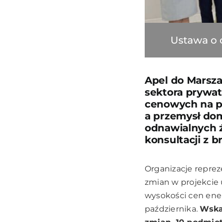
Ustawa o 
Apel do Marsza
sektora prywa
cenowych na po
a przemysł dom
odnawialnych ź
konsultacji z b
Organizacje reprez
zmian w projekcie
wysokości cen ener
października.
Wska