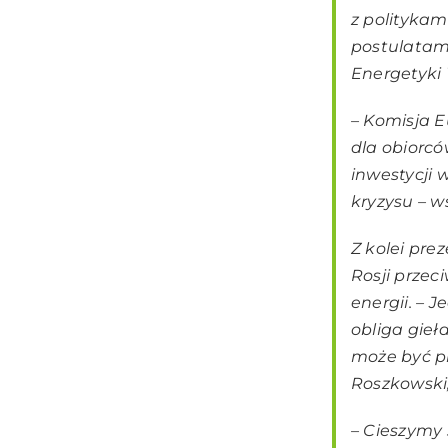
z politykam
postulatami
Energetyki 
– Komisja 
dla obiorcó
inwestycji 
kryzysu – w
Z kolei pre
Rosji prze
energii. – 
obliga gieł
może być pr
Roszkowski,
– Cieszymy