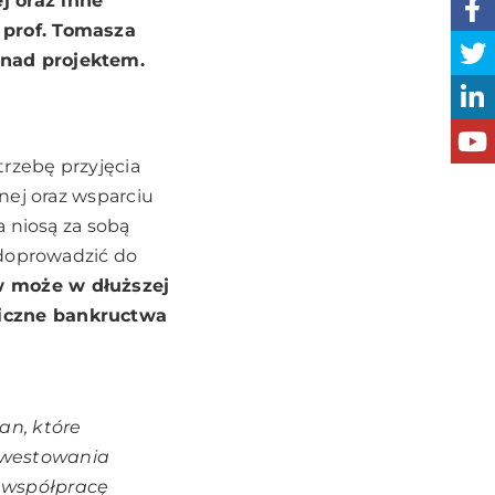
j oraz inne
 prof. Tomasza
 nad projektem.
trzebę przyjęcia
nej oraz wsparciu
a niosą za sobą
 doprowadzić do
 może w dłuższej
liczne bankructwa
an, które
nwestowania
i współpracę