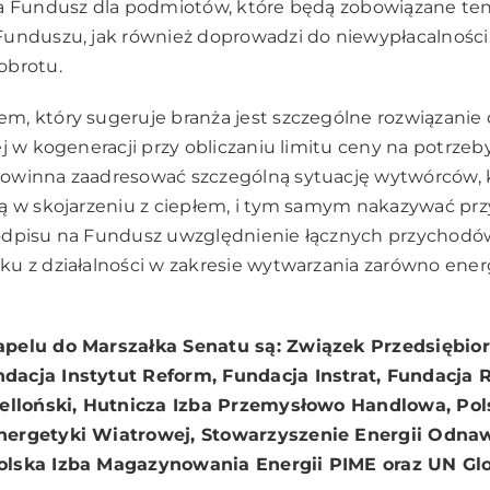
a Fundusz dla podmiotów, które będą zobowiązane te
Funduszu, jak również doprowadzi do niewypłacalnośc
obrotu.
, który sugeruje branża jest szczególne rozwiązanie 
ej w kogeneracji przy obliczaniu limitu ceny na potrzeb
inna zaadresować szczególną sytuację wytwórców, k
ą w skojarzeniu z ciepłem, i tym samym nakazywać prz
dpisu na Fundusz uwzględnienie łącznych przychodów
u z działalności w zakresie wytwarzania zarówno energ
pelu do Marszałka Senatu są: Związek Przedsiębior
dacja Instytut Reform, Fundacja Instrat, Fundacja 
ielloński, Hutnicza Izba Przemysłowo Handlowa, Pol
nergetyki Wiatrowej, Stowarzyszenie Energii Odnaw
olska Izba Magazynowania Energii PIME oraz UN Gl