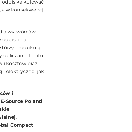
n odpis kalkulować
i, a w konsekwencji
dla wytwórców
y odpisu na
tórzy produkują
y obliczaniu limitu
 i kosztów oraz
ii elektrycznej jak
ców i
RE-Source Poland
skie
ialnej,
obal Compact