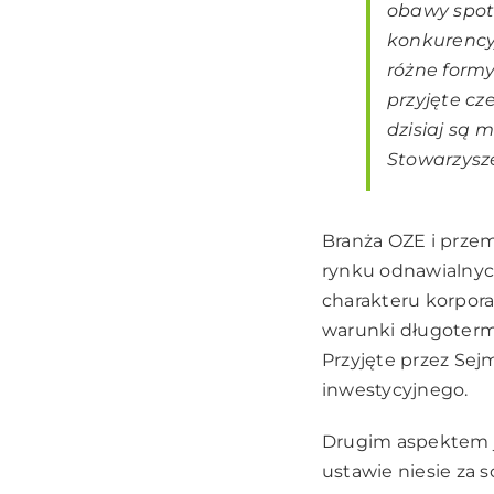
obawy spotk
konkurency
różne formy
przyjęte cz
dzisiaj są
Stowarzysze
Branża OZE i przem
rynku odnawialnyc
charakteru korpora
warunki długotermi
Przyjęte przez Sej
inwestycyjnego.
Drugim aspektem j
ustawie niesie za 