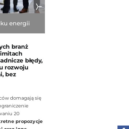
ku energii
nych branż
imitach
adnicze błędy,
u rozwoju
i, bez
rców domagają się
ograniczenie
owaniu 20
retne propozycje