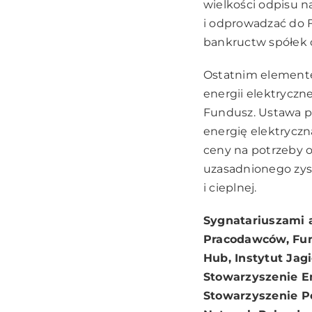
wielkości odpisu n
i odprowadzać do 
bankructw spółek 
Ostatnim elementem
energii elektryczn
Fundusz. Ustawa pow
energię elektryczn
ceny na potrzeby o
uzasadnionego zysk
i cieplnej.
Sygnatariuszami a
Pracodawców, Fun
Hub, Instytut Jag
Stowarzyszenie E
Stowarzyszenie P