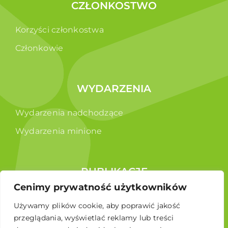
CZŁONKOSTWO
Korzyści członkostwa
Członkowie
WYDARZENIA
Wydarzenia nadchodzące
Wydarzenia minione
PUBLIKACJE
Cenimy prywatność użytkowników
Raporty
Używamy plików cookie, aby poprawić jakość
Broszura edukacyjna
przeglądania, wyświetlać reklamy lub treści