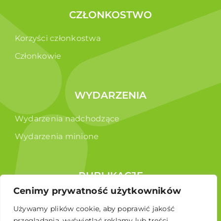
CZŁONKOSTWO
Korzyści członkostwa
Członkowie
WYDARZENIA
Wydarzenia nadchodzące
Wydarzenia minione
PUBLIKACJE
Cenimy prywatność użytkowników
Raporty
Używamy plików cookie, aby poprawić jakość
Broszura edukacyjna
przeglądania, wyświetlać reklamy lub treści