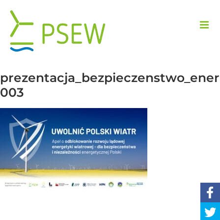
Przejdź
do
zawartości
prezentacja_bezpieczenstwo_ener
003