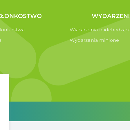
ZŁONKOSTWO
WYDARZENI
złonkostwa
Wydarzenia nadchodząc
e
Wydarzenia minione