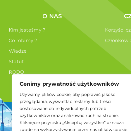
O NAS
C
Kim jesteśmy ?
Korzyści c
Co robimy ?
Członkowi
Władze
Statut
RODO
Cenimy prywatność użytkowników
Używamy plików cookie, aby poprawić jakość
przeglądania, wyświetlać reklamy lub treści
dostosowane do indywidualnych potrzeb
© 2026 Polskie Stowarzyszenie Energetyki Wiatrowej
użytkowników oraz analizować ruch na stronie.
Kliknięcie przycisku „Akceptuj wszystkie” oznacza
zgodę na wykorzystywanie przez nas plików cookie.