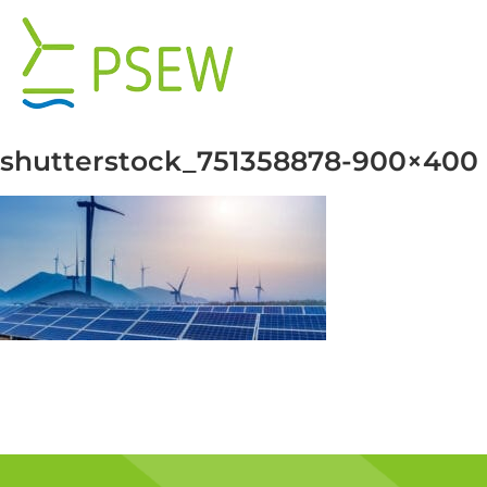
Przejdź
do
zawartości
shutterstock_751358878-900×400