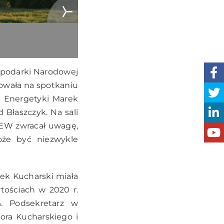
ospodarki Narodowej
towała na spotkaniu
u Energetyki Marek
 Błaszczyk. Na sali
SEW zwracał uwagę,
oże być niezwykle
rek Kucharski miała
tościach w 2020 r.
%. Podsekretarz w
ora Kucharskiego i