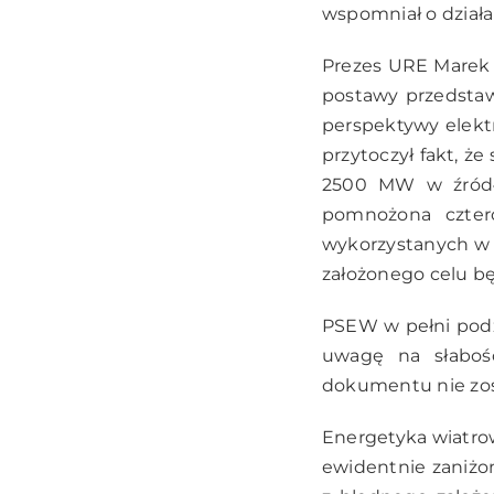
wspomniał o dział
Prezes URE Marek 
postawy przedstawi
perspektywy elektr
przytoczył fakt, ż
2500 MW w źródła
pomnożona cztero
wykorzystanych w z
założonego celu bę
PSEW w pełni podzi
uwagę na słaboś
dokumentu nie zos
Energetyka wiatrow
ewidentnie zaniżon