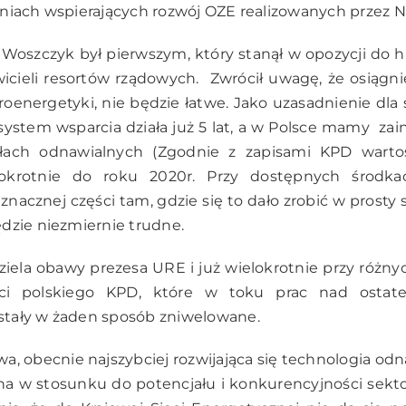
aniach wspierających rozwój OZE realizowanych przez
Woszczyk był pierwszym, który stanął w opozycji do h
cieli resortów rządowych. Zwrócił uwagę, że osiągnię
oenergetyki, nie będzie łatwe. Jako uzasadnienie dla
e system wsparcia działa już 5 lat, a w Polsce mamy za
ch odnawialnych (Zgodnie z zapisami KPD warto
krotnie do roku 2020r. Przy dostępnych środka
nacznej części tam, gdzie się to dało zrobić w prosty 
dzie niezmiernie trudne.
ela obawy prezesa URE i już wielokrotnie przy różny
ci polskiego KPD, które w toku prac nad ostate
tały w żaden sposób zniwelowane.
a, obecnie najszybciej rozwijająca się technologia odn
a w stosunku do potencjału i konkurencyjności sekto