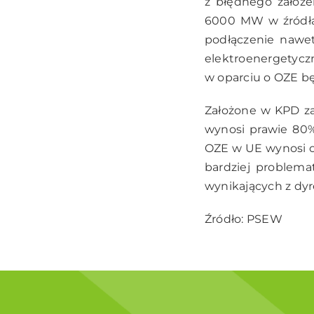
z błędnego założen
6000 MW w źródłac
podłączenie nawe
elektroenergetycz
w oparciu o OZE bę
Założone w KPD za
wynosi prawie 80%
OZE w UE wynosi o
bardziej problema
wynikających z dy
Źródło: PSEW