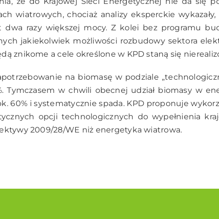
ia, że do Krajowej Sieci Energetycznej nie da się p
h wiatrowych, chociaż analizy eksperckie wykazały, 
t dwa razy większej mocy. Z kolei bez programu bu
nych jakiekolwiek możliwości rozbudowy sektora ele
dą znikome a cele określone w KPD staną się nierealiz
potrzebowanie na biomasę w podziale „technologiczny
. Tymczasem w chwili obecnej udział biomasy w ene
k. 60% i systematycznie spada. KPD proponuje wykorzy
tycznych opcji technologicznych do wypełnienia kr
rektywy 2009/28/WE niż energetyka wiatrowa.