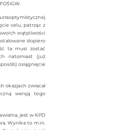
 NFOŚiGW.
urraoptymistycznej
cie celu, patrząc z
 swoich wątpliwości
instalowane dopiero
ść ta musi zostać
ch natomiast (już
sposób) osiągnięcie
ch okazjach zwracał
czną wersją tego
awialna, jest w KPD
ra. Wynika to m.in.