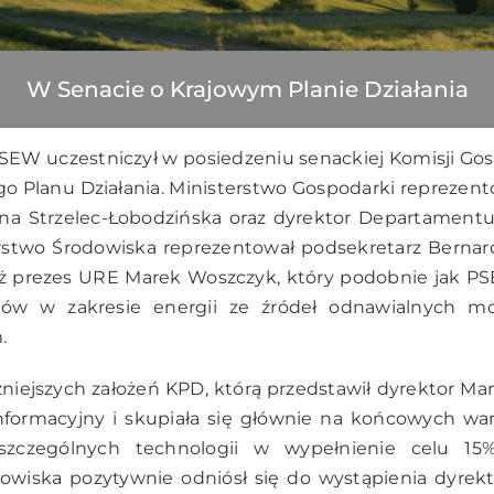
W Senacie o Krajowym Planie Działania
. PSEW uczestniczył w posiedzeniu senackiej Komisji G
o Planu Działania. Ministerstwo Gospodarki reprezen
na Strzelec-Łobodzińska oraz dyrektor Departament
rstwo Środowiska reprezentował podsekretarz Bernard
ż prezes URE Marek Woszczyk, który podobnie jak P
elów w zakresie energii ze źródeł odnawialnych m
.
niejszych założeń KPD, którą przedstawił dyrektor Ma
informacyjny i skupiała się głównie na końcowych war
szczególnych technologii w wypełnienie celu 15
dowiska pozytywnie odniósł się do wystąpienia dyrekt