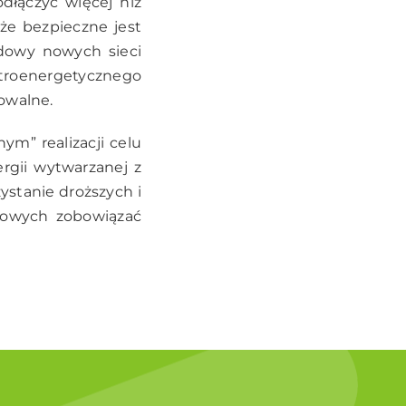
odłączyć więcej niż
że bezpieczne jest
dowy nowych sieci
ktroenergetycznego
owalne.
m” realizacji celu
rgii wytwarzanej z
stanie droższych i
ajowych zobowiązać