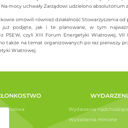
. Na mocy uchwały Zarządowi udzielono absolutorium z
kowie omówili również działalność Stowarzyszenia od 
a już podjęte, jak i te planowane, w tym najważn
z PSEW, czyli XIII Forum Energetyki Wiatrowej, VII K
 także na temat organizowanych po raz pierwszy pr
tyki Wiatrowej.
ZŁONKOSTWO
WYDARZENI
złonkostwa
Wydarzenia nadchodząc
e
Wydarzenia minione