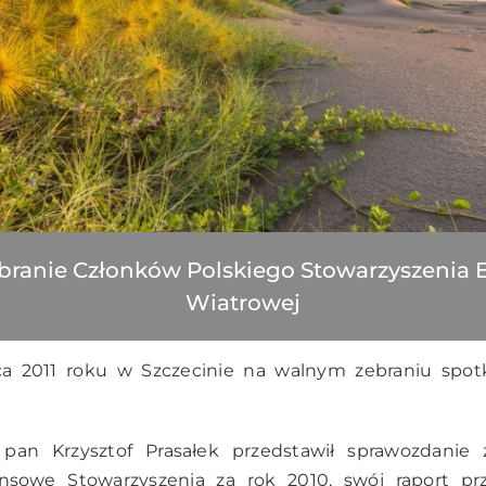
ranie Członków Polskiego Stowarzyszenia 
Wiatrowej
 2011 roku w Szczecinie na walnym zebraniu spotk
pan Krzysztof Prasałek przedstawił sprawozdanie z
nsowe Stowarzyszenia za rok 2010, swój raport pr