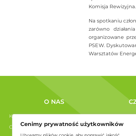
Komisja Rewizyjna
Na spotkaniu człon
zarówno działani
organizowane prze
PSEW. Dyskutowano
Warsztatów Energe
O NAS
C
Kim jesteśmy ?
Korzyści c
Cenimy prywatność użytkowników
Co robimy ?
Członkowi
Używamy plików cookie, aby poprawić jakość