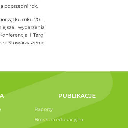
a poprzedni rok.
początku roku 2011,
iejsze wydarzenia
onferencja i Targi
zez Stowarzyszenie
A
PUBLIKACJE
e
Raporty
Broszura edukacyjna