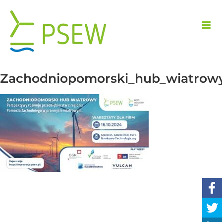
Przejdź
do
zawartości
Zachodniopomorski_hub_wiatrow