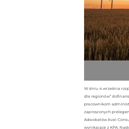
W dniu 4 września roz
dla regionów” dofinan
pracownikom administra
zaproszonych prelegent
Adwokatów Aval-Consult
wynikające z KPA. Nast