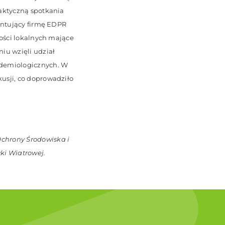
aktyczną spotkania
entujący firmę EDPR
ności lokalnych mające
iu wzięli udział
idemiologicznych. W
usji, co doprowadziło
chrony Środowiska i
ki Wiatrowej.