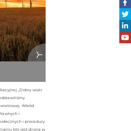
kacyjnej „Dobry wiatr
edstawiliśmy
 wiatrowej. Wśród
Prawnych i
połecznych i procedury
eniu kto jest stroną w