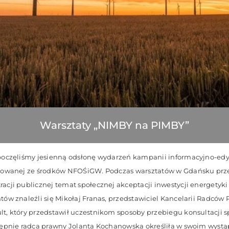
Warsztaty „NIMBY na PIMBY”
poczęliśmy jesienną odsłonę wydarzeń kampanii informacyjno-edy
sowanej ze środków NFOŚiGW. Podczas warsztatów w Gdańsku prz
cji publicznej temat społecznej akceptacji inwestycji energetyki
ów znaleźli się Mikołaj Franas, przedstawiciel Kancelarii Radców 
, który przedstawił uczestnikom sposoby przebiegu konsultacji s
ępnie radca prawny Jolanta Kochanowska określiła w swoim wystąpi