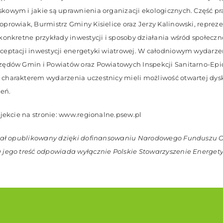
kowym i jakie są uprawnienia organizacji ekologicznych. Część pr
prowiak, Burmistrz Gminy Kisielice oraz Jerzy Kalinowski, reprez
konkretne przykłady inwestycji i sposoby działania wśród społecz
eptacji inwestycji energetyki wiatrowej. W całodniowym wydarzen
zędów Gmin i Powiatów oraz Powiatowych Inspekcji Sanitarno-Ep
charakterem wydarzenia uczestnicy mieli możliwość otwartej dysk
eń.
jekcie na stronie:
www.regionalne.psew.pl
stał opublikowany dzięki dofinansowaniu Narodowego Funduszu O
 jego treść odpowiada wyłącznie Polskie Stowarzyszenie Energety