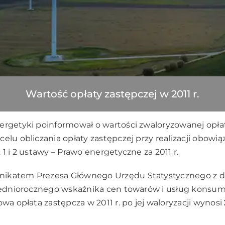
Wartość opłaty zastępczej w 2011 r.
ergetyki poinformował o wartości zwaloryzowanej opłat
celu obliczania opłaty zastępczej przy realizacji obowi
 1 i 2 ustawy – Prawo energetyczne za 2011 r.
ikatem Prezesa Głównego Urzędu Statystycznego z dni
 średniorocznego wskaźnika cen towarów i usług kons
owa opłata zastępcza w 2011 r. po jej waloryzacji wynosi