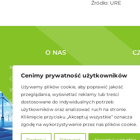
Źródło: URE
O NAS
C
Kim jesteśmy ?
Korzyści c
Cenimy prywatność użytkowników
Co robimy ?
Członkowi
Używamy plików cookie, aby poprawić jakość
Władze
przeglądania, wyświetlać reklamy lub treści
Statut
dostosowane do indywidualnych potrzeb
użytkowników oraz analizować ruch na stronie.
RODO
Kliknięcie przycisku „Akceptuj wszystkie” oznacza
zgodę na wykorzystywanie przez nas plików cookie.