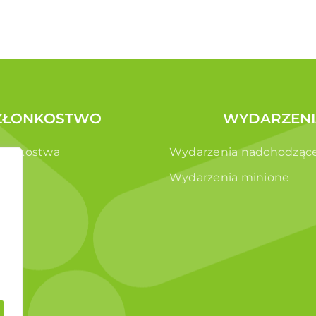
ZŁONKOSTWO
WYDARZENI
złonkostwa
Wydarzenia nadchodząc
e
Wydarzenia minione