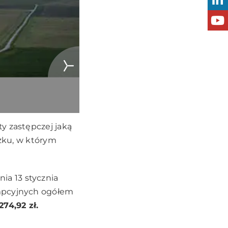
y zastępczej jaką
ązku, w którym
a 13 stycznia
umpcyjnych ogółem
274,92 zł.