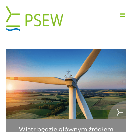
Przejdź
do
zawartości
Wiatr będzie głównym źródłem