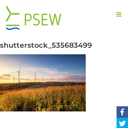
Przejdź
do
zawartości
shutterstock_535683499