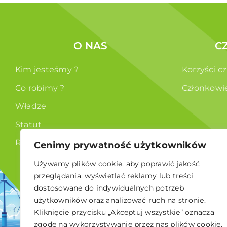
O NAS
C
Kim jesteśmy ?
Korzyści c
Co robimy ?
Członkowi
Władze
Statut
RODO
Cenimy prywatność użytkowników
Używamy plików cookie, aby poprawić jakość
przeglądania, wyświetlać reklamy lub treści
dostosowane do indywidualnych potrzeb
użytkowników oraz analizować ruch na stronie.
Kliknięcie przycisku „Akceptuj wszystkie” oznacza
© 2026 Polskie Stowarzyszenie Energetyki Wiatrowej
zgodę na wykorzystywanie przez nas plików cookie.