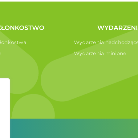
ZŁONKOSTWO
WYDARZENI
złonkostwa
Wydarzenia nadchodząc
e
Wydarzenia minione