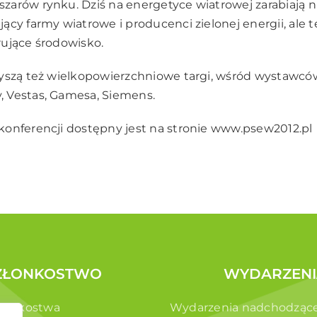
arów rynku. Dziś na energetyce wiatrowej zarabiają ni
ący farmy wiatrowe i producenci zielonej energii, ale t
ujące środowisko.
yszą też wielkopowierzchniowe targi, wśród wystawców 
 Vestas, Gamesa, Siemens.
onferencji dostępny jest na stronie
www.psew2012.pl
ZŁONKOSTWO
WYDARZENI
złonkostwa
Wydarzenia nadchodząc