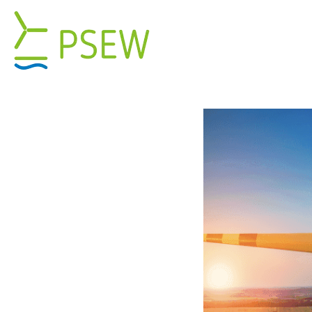
Przejdź
do
zawartości