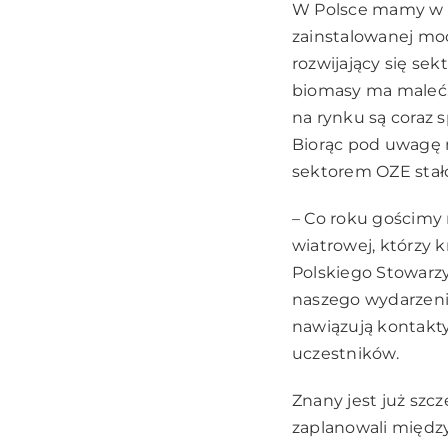
W Polsce mamy w t
zainstalowanej moc
rozwijający się se
biomasy ma maleć, 
na rynku są coraz s
Biorąc pod uwagę 
sektorem OZE stało
– Co roku gościmy 
wiatrowej, którzy 
Polskiego Stowarzy
naszego wydarzenia
nawiązują kontakty
uczestników.
Znany jest już szc
zaplanowali między 