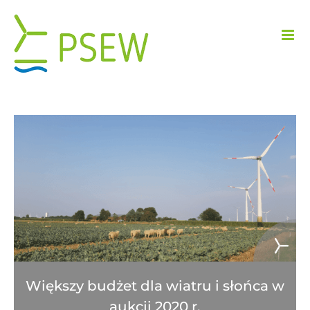
Przejdź
do
zawartości
Większy budżet dla wiatru i słońca w
aukcji 2020 r.