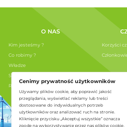
O NAS
C
Kim jesteśmy ?
Korzyści c
Co robimy ?
Członkowi
Władze
Statut
Cenimy prywatność użytkowników
RODO
Używamy plików cookie, aby poprawić jakość
przeglądania, wyświetlać reklamy lub treści
dostosowane do indywidualnych potrzeb
użytkowników oraz analizować ruch na stronie.
Kliknięcie przycisku „Akceptuj wszystkie” oznacza
© 2026 Polskie Stowarzyszenie Energetyki Wiatrowej
zgodę na wykorzystywanie przez nas plików cookie.