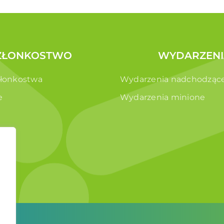
ZŁONKOSTWO
WYDARZENI
złonkostwa
Wydarzenia nadchodząc
e
Wydarzenia minione