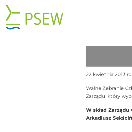
Przejdź
do
zawartości
22 kwietnia 2013 r
Walne Zebranie Cz
Zarządu, który wyb
W skład Zarządu w
Arkadiusz Sekści