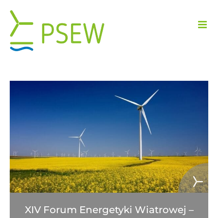
Przejdź
do
zawartości
XIV Forum Energetyki Wiatrowej –