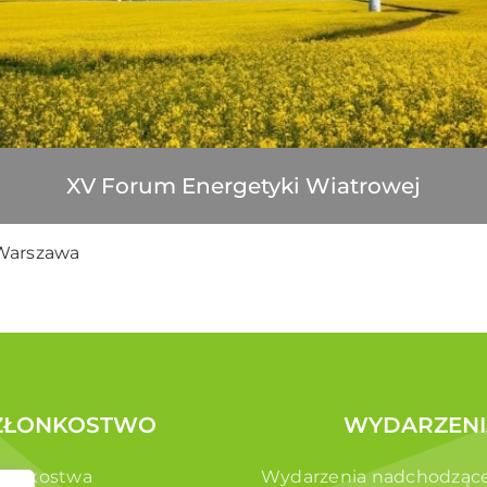
XV Forum Energetyki Wiatrowej
 Warszawa
ZŁONKOSTWO
WYDARZENI
złonkostwa
Wydarzenia nadchodząc