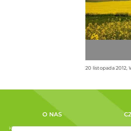
20 listopada 2012,
O NAS
C
Kim jesteśmy ?
Korzyści c