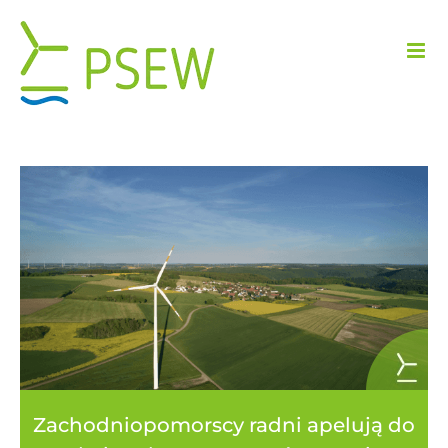
Przejdź
do
zawartości
Zachodniopomorscy radni apelują do