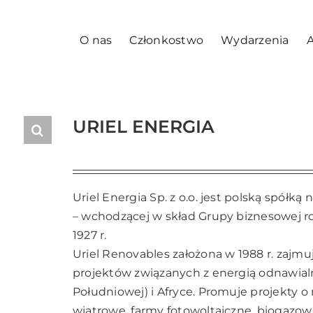
O nas
Członkostwo
Wydarzenia
A
URIEL ENERGIA
Uriel Energia Sp. z o.o. jest polską spółką
– wchodzącej w skład Grupy biznesowej ro
1927 r.
Uriel Renovables założona w 1988 r. zaj
projektów związanych z energią odnawialn
Południowej) i Afryce. Promuje projekty
wiatrowe, farmy fotowoltaiczne, biogazow