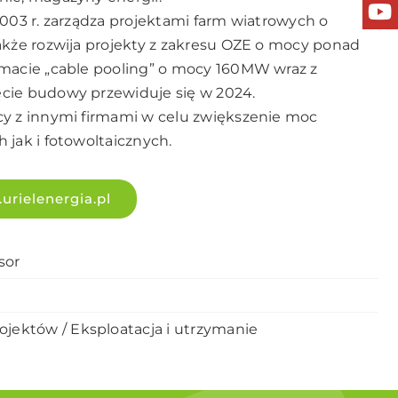
2003 r. zarządza projektami farm wiatrowych o
także rozwija projekty z zakresu OZE o mocy ponad
rmacie „cable pooling” o mocy 160MW wraz z
ęcie budowy przewiduje się w 2024.
cy z innymi firmami w celu zwiększenie moc
 jak i fotowoltaicznych.
urielenergia.pl
sor
jektów / Eksploatacja i utrzymanie