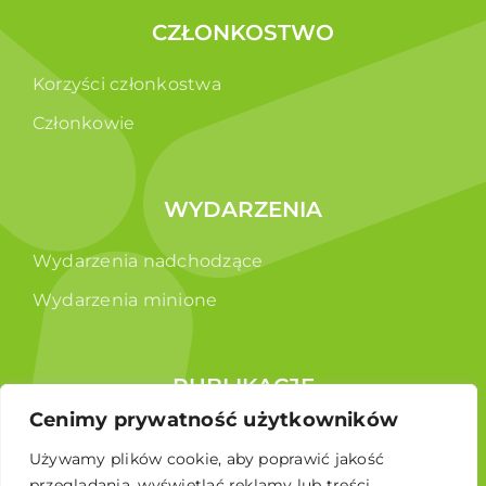
CZŁONKOSTWO
Korzyści członkostwa
Członkowie
WYDARZENIA
Wydarzenia nadchodzące
Wydarzenia minione
PUBLIKACJE
Cenimy prywatność użytkowników
Raporty
Używamy plików cookie, aby poprawić jakość
Broszura edukacyjna
przeglądania, wyświetlać reklamy lub treści