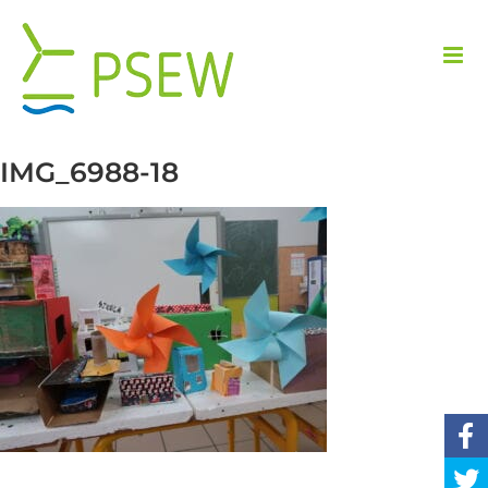
Przejdź
do
zawartości
IMG_6988-18