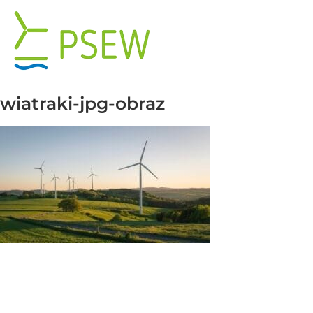
Przejdź
do
zawartości
wiatraki-jpg-obraz