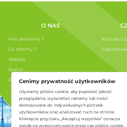
O NAS
C
Kim jesteśmy ?
Korzyści c
Co robimy ?
Członkowi
Władze
Statut
RODO
Cenimy prywatność użytkowników
Używamy plików cookie, aby poprawić jakość
przeglądania, wyświetlać reklamy lub treści
dostosowane do indywidualnych potrzeb
użytkowników oraz analizować ruch na stronie.
Kliknięcie przycisku „Akceptuj wszystkie” oznacza
© 2026 Polskie Stowarzyszenie Energetyki Wiatrowej
zgodę na wykorzystywanie przez nas plików cookie.