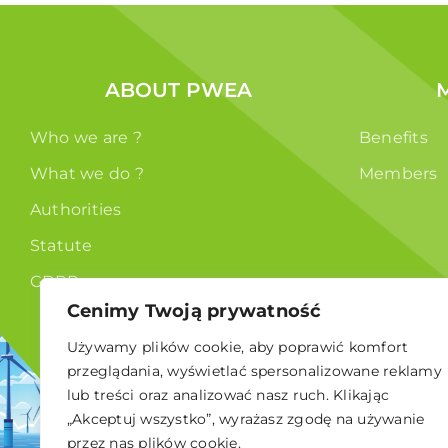
ABOUT PWEA
Who we are ?
Benefits
What we do ?
Members
Authorities
Statute
GDPR
Cenimy Twoją prywatność
Używamy plików cookie, aby poprawić komfort
przeglądania, wyświetlać spersonalizowane reklamy
lub treści oraz analizować nasz ruch. Klikając
„Akceptuj wszystko”, wyrażasz zgodę na używanie
© 2024 Polskie Stowarzyszenie Energetyki Wiatrowej
przez nas plików cookie.