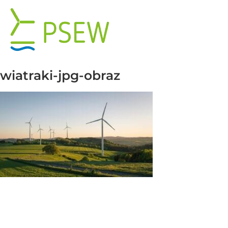
Skip
to
content
wiatraki-jpg-obraz