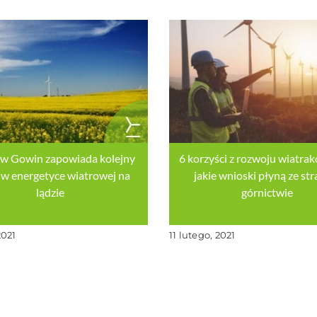
aw Gowin zapowiada kolejny
6 korzyści z rozwoju wiatrakó
w energetyce wiatrowej na
jakie wnioski płyną ze str
lądzie
górnictwie
2021
11 lutego, 2021