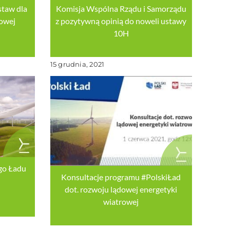
staw dla
Komisja Wspólna Rządu i Samorządu
rowej
z pozytywną opinią do noweli ustawy
10H
15 grudnia, 2021
ego Ładu
Konsultacje programu #PolskiŁad
dot. rozwoju lądowej energetyki
wiatrowej