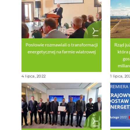
Posłowie rozmawiali o transformacji
Rząd ju
energetycznej na farmie wiatrowej
która 
gos
miliar
4 lipca, 2022
1 lipca, 20