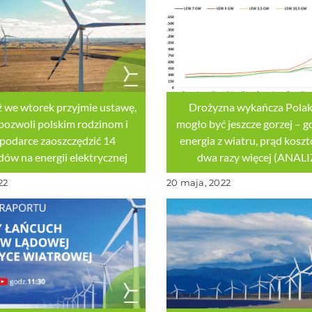
ż we wtorek przyjmie ustawę,
Drożyzna wykańcza Polak
pozwoli polskim rodzinom i
mogło być jeszcze gorzej – g
podarce zaoszczędzić 14
energia z wiatru, prąd kosz
dów na energii elektrycznej
dwa razy więcej (ANAL
22
20 maja, 2022