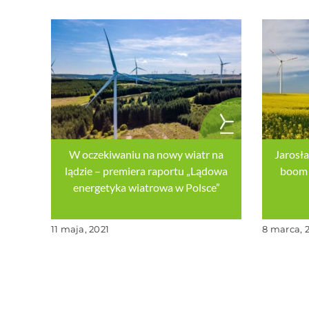
W oczekiwaniu na nowy wiatr na
Jarosł
lądzie – premiera raportu „Lądowa
boom 
energetyka wiatrowa w Polsce”
11 maja, 2021
8 marca, 