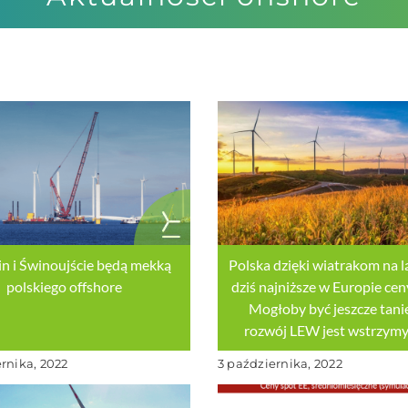
in i Świnoujście będą mekką
Polska dzięki wiatrakom na l
polskiego offshore
dziś najniższe w Europie cen
Mogłoby być jeszcze tanie
rozwój LEW jest wstrzym
ernika, 2022
3 października, 2022