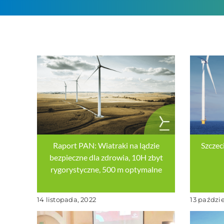
Raport PAN: Wiatraki na lądzie
Szczec
bezpieczne dla zdrowia, 10H zbyt
rygorystyczne, 500 m optymalne
14 listopada, 2022
13 paździ