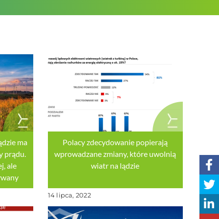
ądzie ma
Polacy zdecydowanie popierają
y prądu.
wprowadzane zmiany, które uwolnią
j, ale
wiatr na lądzie
ywany
14 lipca, 2022