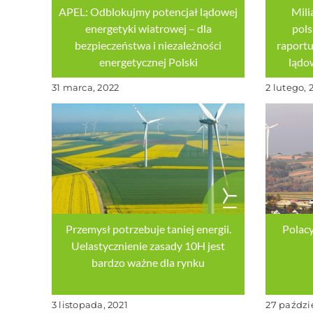
APEL: Odblokujmy potencjał lądowej
Mili
energetyki wiatrowej – dla
pols
bezpieczeństwa i niezależności
raportu
energetycznej Polski
lądo
31 marca, 2022
2 lutego, 
Przemysł potrzebuje taniej energii.
Polac
Uelastycznienie zasady 10H jest
bardzo ważne dla rynku
3 listopada, 2021
27 paździ