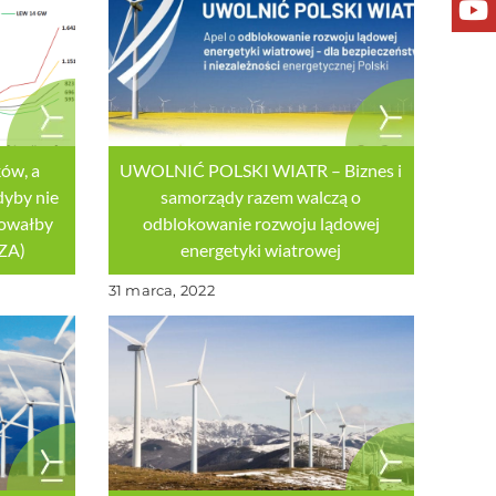
ów, a
UWOLNIĆ POLSKI WIATR – Biznes i
dyby nie
samorządy razem walczą o
towałby
odblokowanie rozwoju lądowej
IZA)
energetyki wiatrowej
31 marca, 2022