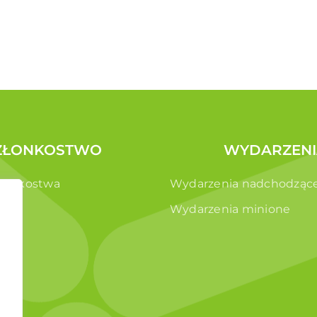
ZŁONKOSTWO
WYDARZENI
złonkostwa
Wydarzenia nadchodząc
e
Wydarzenia minione