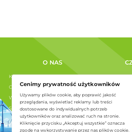
O NAS
C
Kim jesteśmy ?
Korzyści c
Cenimy prywatność użytkowników
Co robimy ?
Członkowi
Używamy plików cookie, aby poprawić jakość
Władze
przeglądania, wyświetlać reklamy lub treści
Statut
dostosowane do indywidualnych potrzeb
użytkowników oraz analizować ruch na stronie.
RODO
Kliknięcie przycisku „Akceptuj wszystkie” oznacza
zgodę na wykorzystywanie przez nas plików cookie.