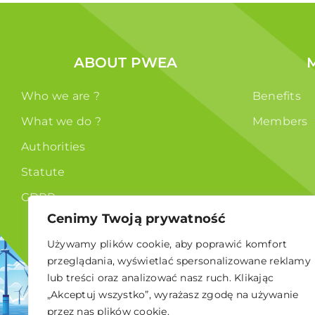
ABOUT PWEA
Who we are ?
Benefits
What we do ?
Members
Authorities
Statute
GDPR
Cenimy Twoją prywatność
Używamy plików cookie, aby poprawić komfort
przeglądania, wyświetlać spersonalizowane reklamy
lub treści oraz analizować nasz ruch. Klikając
© 2024 Polskie Stowarzyszenie Energetyki Wiatrowej
„Akceptuj wszystko”, wyrażasz zgodę na używanie
przez nas plików cookie.