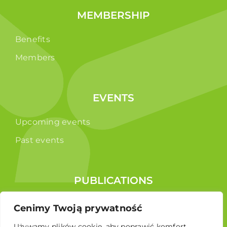
MEMBERSHIP
Benefits
Members
EVENTS
Upcoming events
Past events
PUBLICATIONS
Reports
Cenimy Twoją prywatność
Educational brochure
Używamy plików cookie, aby poprawić komfort