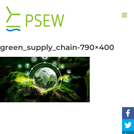
Skip
to
content
green_supply_chain-790×400