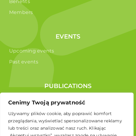
Benefits
Members
EVENTS
Upcoming events
Past events
PUBLICATIONS
Reports
Cenimy Twoją prywatność
Educational brochure
Używamy plików cookie, aby poprawić komfort
przeglądania, wyświetlać spersonalizowane reklamy
lub treści oraz analizować nasz ruch. Klikając
„Akceptuj wszystko”, wyrażasz zgodę na używanie