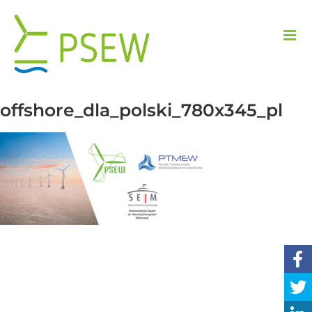
Skip
to
content
offshore_dla_polski_780x345_pl