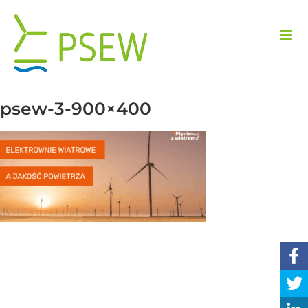
Skip
to
content
psew-3-900×400