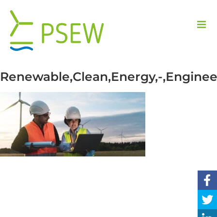
Skip
to
content
Renewable,Clean,Energy,-,Engineer