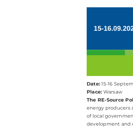
Date:
15-16 Septe
Place:
Warsaw
The RE-Source Po
energy producers a
of local governmen
development and e