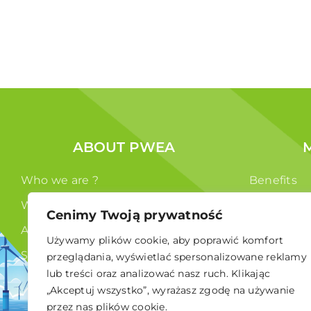
ABOUT PWEA
Who we are ?
Benefits
What we do ?
Members
Cenimy Twoją prywatność
Authorities
Używamy plików cookie, aby poprawić komfort
Statute
przeglądania, wyświetlać spersonalizowane reklamy
lub treści oraz analizować nasz ruch. Klikając
GDPR
„Akceptuj wszystko”, wyrażasz zgodę na używanie
przez nas plików cookie.