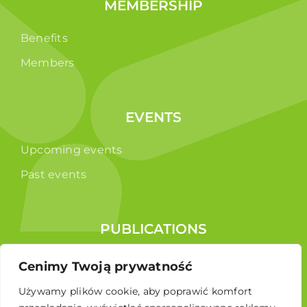
MEMBERSHIP
Benefits
Members
EVENTS
Upcoming events
Past events
PUBLICATIONS
Reports
Cenimy Twoją prywatność
Educational brochure
Używamy plików cookie, aby poprawić komfort