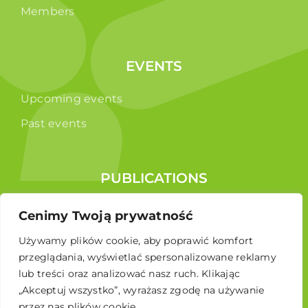
Members
EVENTS
Upcoming events
Past events
PUBLICATIONS
Reports
Cenimy Twoją prywatność
Educational brochure
Używamy plików cookie, aby poprawić komfort
przeglądania, wyświetlać spersonalizowane reklamy
lub treści oraz analizować nasz ruch. Klikając
„Akceptuj wszystko”, wyrażasz zgodę na używanie
przez nas plików cookie.