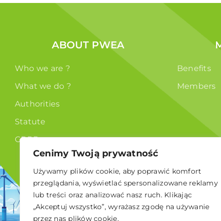
ABOUT PWEA
Who we are ?
Benefits
What we do ?
Members
Authorities
Statute
GDPR
Cenimy Twoją prywatność
Używamy plików cookie, aby poprawić komfort
przeglądania, wyświetlać spersonalizowane reklamy
lub treści oraz analizować nasz ruch. Klikając
„Akceptuj wszystko”, wyrażasz zgodę na używanie
© 2024 Polskie Stowarzyszenie Energetyki Wiatrowej
przez nas plików cookie.