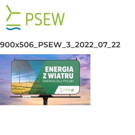
Skip
to
content
900x506_PSEW_3_2022_07_22