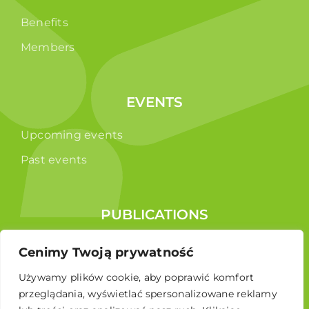
Benefits
Members
EVENTS
Upcoming events
Past events
PUBLICATIONS
Reports
Cenimy Twoją prywatność
Educational brochure
Używamy plików cookie, aby poprawić komfort
przeglądania, wyświetlać spersonalizowane reklamy